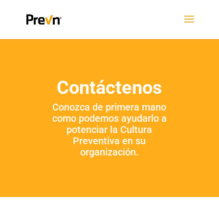
Contáctenos
Conozca de primera mano
como podemos ayudarlo a
potenciar la Cultura
Preventiva en su
organización.